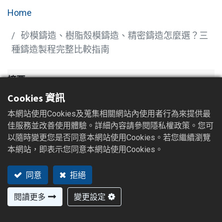
Home
砂模鑄造、樹脂殼模鑄造、精密鑄造怎麼選？三
種鑄造製程完整比較指南
摘要
Cookies 資訊
砂模鑄造、樹脂殼模鑄造與精密鑄造（脫蠟鑄造）各
本網站使用Cookies及蒐集相關網站內使用者行為來提供最
有最適用的情境：砂模鑄造適合大型、複雜或客製化
佳服務並改善使用體驗。詳細內容請參閱隱私權政策。您可
鋼鑄件，模具成本低、材質選擇最廣；樹脂殼模鑄造
以隨時變更您是否同意本網站使用Cookies。若您繼續瀏覽
的表面粗糙度與尺寸穩定性優於傳統砂模，可有效降
本網站，即表示您同意本網站使用Cookies。
低加工裕度；精密鑄造則適合複雜幾何、細部特徵與
同意
拒絕
高精度需求，但單件成本較高。喬富紳鑄造（QFS）
是台灣的鑄鋼件製造廠，同時具備三種製程的量產能
閱讀更多
變更設定
力，買主可在詢價前提供 2D/3D 圖面，由 QFS
工程團隊評估最具成本效益的製程方案。