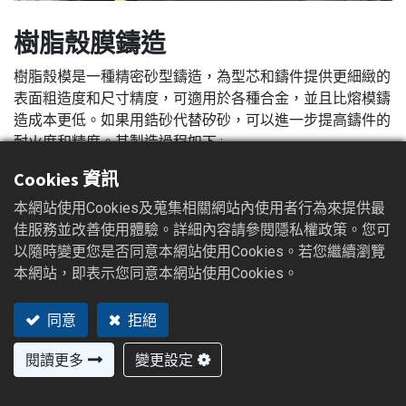
樹脂殼膜鑄造
樹脂殼模是一種精密砂型鑄造，為型芯和鑄件提供更細緻的
表面粗造度和尺寸精度，可適用於各種合金，並且比熔模鑄
造成本更低。如果用鋯砂代替矽砂，可以進一步提高鑄件的
耐火度和精度。其製造過程如下 :
Cookies 資訊
鐵模鑄造及加工 → 鐵模組裝至殼模砂心機 → 殼
本網站使用Cookies及蒐集相關網站內使用者行為來提供最
模砂心機預熱 → 吹製殼模及砂心 → 殼模組立
佳服務並改善使用體驗。詳細內容請參閱隱私權政策。您可
以隨時變更您是否同意本網站使用Cookies。若您繼續瀏覽
→ 澆鑄。
本網站，即表示您同意本網站使用Cookies。
同意
拒絕
加入詢價車
閱讀更多
變更設定