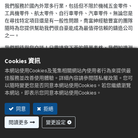
我們服務於國內外眾多行業，包括但不限於機械五金零件、
工具機零件、航太零件、自行車零件、汽車零件。無論您是
在尋找特定項目還是有一般性問題，喬富紳經驗豐富的團隊
隨時為您提供幫助我們很自豪能成為最值得信賴的鑄造公司
之一。
我們期待與您交談！只需填寫下面的簡單表格，我們知識淵
博的顧問將很快與您聯繫。
Cookies 資訊
本網站使用Cookies及蒐集相關網站內使用者行為來提供最
姓名
*
佳服務並改善使用體驗。詳細內容請參閱隱私權政策。您可
以隨時變更您是否同意本網站使用Cookies。若您繼續瀏覽
本網站，即表示您同意本網站使用Cookies。
聯絡電話
*
同意
拒絕
閱讀更多
變更設定
信箱
*