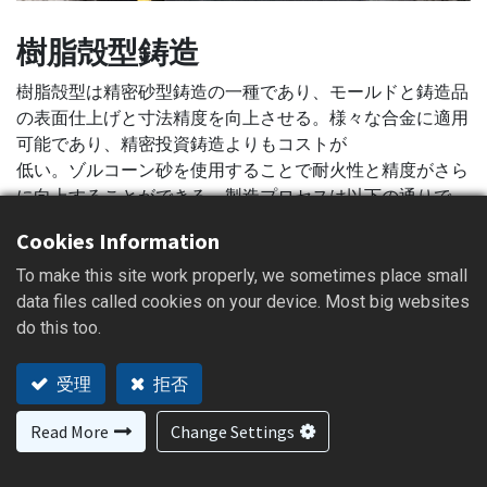
樹脂殻型鋳造
樹脂殻型は精密砂型鋳造の一種であり、モールドと鋳造品
の表面仕上げと寸法精度を向上させる。様々な合金に適用
可能であり、精密投資鋳造よりもコストが
低い。ゾルコーン砂を使用することで耐火性と精度がさら
に向上することができる。製造プロセスは以下の通りで
す:
Cookies Information
To make this site work properly, we sometimes place small
data files called cookies on your device. Most big websites
do this too.
問い合わせカートに追加する
受理
拒否
Read More
Change Settings
Resin Shell Molding Materials