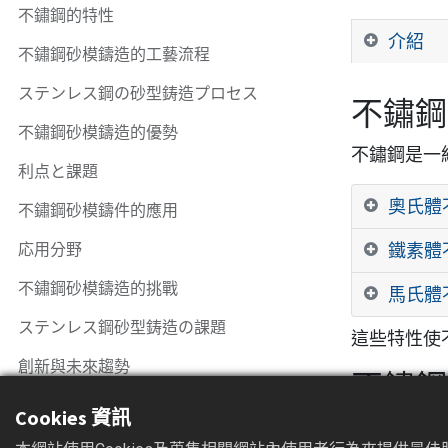
不鏽鋼的特性
介紹
不鏽鋼砂模鑄造的工藝流程
ステンレス鋼の砂型鋳造プロセス
不鏽鋼
不鏽鋼砂模鑄造的優勢
不鏽鋼是一
利点と課題
奧氏體不鏽
不鏽鋼砂模鑄件的應用
応用分野
鐵素體不鏽
不鏽鋼砂模鑄造的挑戰
馬氏體不鏽
ステンレス鋼砂型鋳造の課題
這些特性使
創新與未來趨勢
不鏽鋼
Cookies 資訊