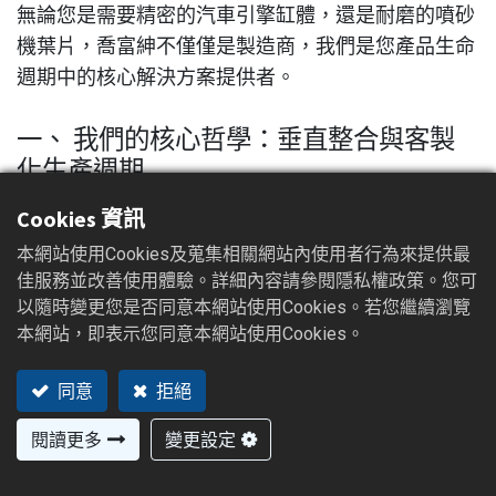
無論您是需要精密的汽車引擎缸體，還是耐磨的噴砂
機葉片，喬富紳不僅僅是製造商，我們是您產品生命
週期中的核心解決方案提供者。
一、 我們的核心哲學：垂直整合與客製
化生產週期
市面上許多供應商只負責「澆注」，而將模具、後處
Cookies 資訊
理或檢驗外包。這往往導致責任歸屬不清、交期延
本網站使用Cookies及蒐集相關網站內使用者行為來提供最
誤。喬富紳選擇了一條不同的路：全方位服務的垂直
佳服務並改善使用體驗。詳細內容請參閱隱私權政策。您可
一體化（Vertical Integration）。
以隨時變更您是否同意本網站使用Cookies。若您繼續瀏覽
本網站，即表示您同意本網站使用Cookies。
1. 從 5kg 到 5,000kg 的跨度
同意
拒絕
我們的生產能力極具彈性。無論是小巧精密的手工具
零件、調整扳手，還是重達數噸的大型工具機底座，
閱讀更多
變更設定
我們都能在同一套品質管理體系下完成。