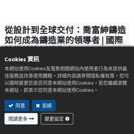
從設計到全球交付：喬富紳鑄造
如何成為鑄造業的領導者 | 國際
砂模鑄造採購指南
Cookies 資訊
在全球製造業的宏大版圖中，尋找一個能夠提供卓越
本網站使用Cookies及蒐集相關網站內使用者行為來提供最
品質、準時交付且具備成本效益的鑄造合作夥伴，是
佳服務並改善使用體驗。詳細內容請參閱隱私權政策。您可
所有成功企業的基石。特別是在對精度、強度和耐用
以隨時變更您是否同意本網站使用Cookies。若您繼續瀏覽
性有著嚴苛要求的產業，如汽車、工具機與機械五金
本網站，即表示您同意本網站使用Cookies。
領域，一個優質的鑄鋼件不僅是零件，更是產品質量
的心臟。
同意
拒絕
閱讀更多
變更設定
歡迎來到喬富紳鑄造(QFS Casting)，一家擁有超
過20年專業經驗，提供全方位服務的台灣垂直一體化