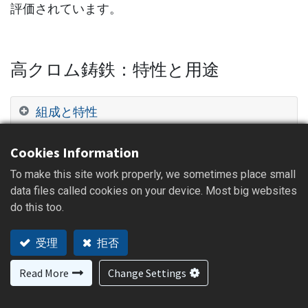
評価されています。
高クロム鋳鉄：特性と用途
組成と特性
用途
Cookies Information
To make this site work properly, we sometimes place small
砂型鋳造の概要
data files called cookies on your device. Most big websites
do this too.
砂型鋳造は、砂で型を作り、溶融金属を所望の形状
に成形するために使用される、最も古く適応性の高
受理
拒否
い金属鋳造方法の一つです。
Read More
Change Settings
砂型鋳造の主な特徴