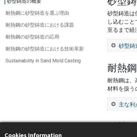
砂型鋳
砂型鋳造の概要
耐熱鋼に砂型鋳造を選ぶ理由
砂型鋳造は
し込むこと
耐熱鋼の砂型鋳造における課題
至るまで経
耐熱鋼の砂型鋳造の応用
砂型鋳
耐熱鋼の砂型鋳造における技術革新
Sustainability in Sand Mold Casting
耐熱鋼
耐熱鋼は、
材料を扱う
主な利
耐熱
Cookies Information