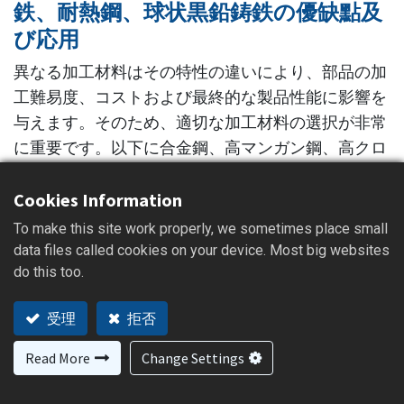
鉄、耐熱鋼、球状黒鉛鋳鉄の優缺點及
び応用
異なる加工材料はその特性の違いにより、部品の加
工難易度、コストおよび最終的な製品性能に影響を
与えます。そのため、適切な加工材料の選択が非常
に重要です。以下に合金鋼、高マンガン鋼、高クロ
ム鋳鉄、耐熱鋼、球状黒鉛鋳鉄の優缺點および応用
領域を紹介します。
Cookies Information
To make this site work properly, we sometimes place small
data files called cookies on your device. Most big websites
do this too.
01
受理
拒否
合金鋼
Read More
Change Settings
合金鋼は一種類以上の合金元素（例えばCr、
Ni、Mo、V、W、Nbなど）を含む鋼種です。